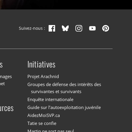
Suivez-nous :
s
Initiatives
images
Projet Arachnid
net
Groupes de défense des intérêts des
survivantes et survivants
Enquête internationale
urces
Guide sur l’autoexploitation juvénile
AidezMoiSVP.ca
Tatie se confie
Martin ne sort pas seul