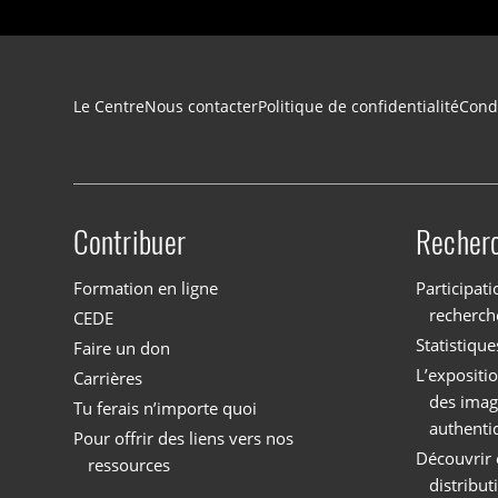
Navigation du pied de page
Le Centre
Nous contacter
Politique de confidentialité
Condi
Contribuer
Recher
Site menu
Formation en ligne
Participati
recherch
CEDE
Statistique
Faire un don
L’expositi
Carrières
des imag
Tu ferais n’importe quoi
authenti
Pour offrir des liens vers nos
Découvrir 
ressources
distribu