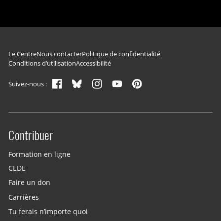
Navigation du pied de page
Le Centre
Nous contacter
Politique de confidentialité
Conditions d’utilisation
Accessibilité
Suivez-nous :
Contribuer
Site menu
Formation en ligne
CEDE
Faire un don
Carrières
Tu ferais n’importe quoi