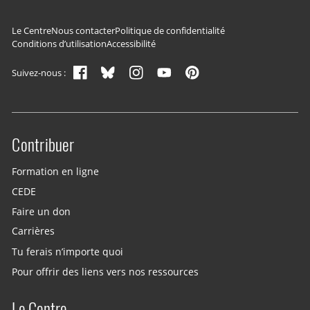
Navigation du pied de page
Le Centre
Nous contacter
Politique de confidentialité
Conditions d’utilisation
Accessibilité
Suivez-nous :
Contribuer
Site menu
Formation en ligne
CEDE
Faire un don
Carrières
Tu ferais n’importe quoi
Pour offrir des liens vers nos ressources
Le Centre