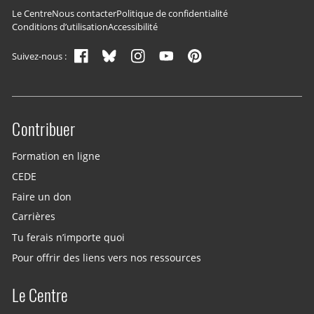
Navigation du pied de page
Le Centre
Nous contacter
Politique de confidentialité
Conditions d’utilisation
Accessibilité
Suivez-nous :
Contribuer
Site menu
Formation en ligne
CEDE
Faire un don
Carrières
Tu ferais n’importe quoi
Pour offrir des liens vers nos ressources
Le Centre