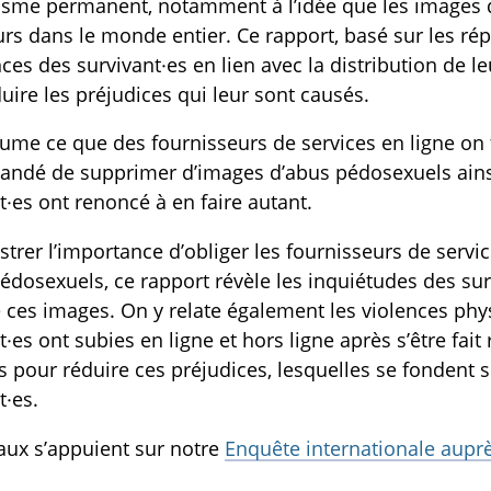
sme permanent, notamment à l’idée que les images de
rs dans le monde entier. Ce rapport, basé sur les rép
TOGGLE COMMANDER NOS RESSOURCES SUBLIST
ces des survivant·es en lien avec la distribution de 
uire les préjudices qui leur sont causés.
ume ce que des fournisseurs de services en ligne on f
ndé de supprimer d’images d’abus pédosexuels ainsi 
t·es ont renoncé à en faire autant.
ustrer l’importance d’obliger les fournisseurs de servi
édosexuels, ce rapport révèle les inquiétudes des surv
e ces images. On y relate également les violences phy
t·es ont subies en ligne et hors ligne après s’être fai
s pour réduire ces préjudices, lesquelles se fondent 
t·es.
aux s’appuient sur notre
Enquête internationale auprè