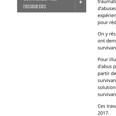
traumati
ressources
d’abuseu
expérien
pour réd
On y rés
ont dema
survivan
Pour ill
d’abus p
partir d
survivan
solution
survivan
Ces trav
2017.