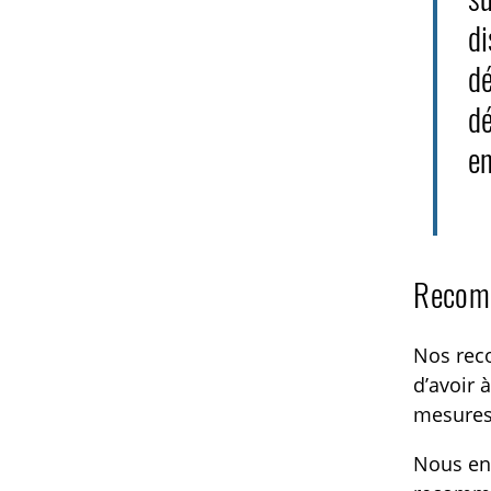
di
dé
dé
en
Recomm
Nos reco
d’avoir 
mesures 
Nous enc