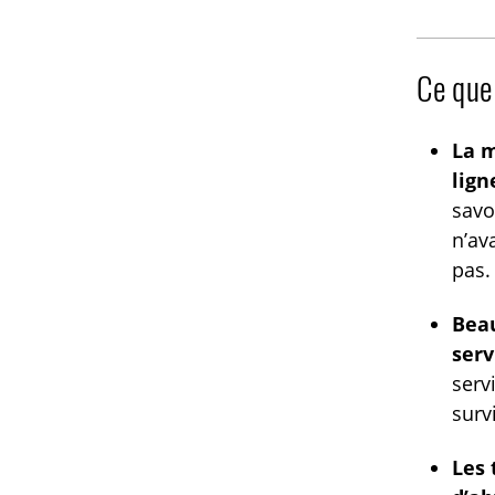
Ce que
La m
lign
savo
n’av
pas.
Beau
serv
serv
surv
Les 