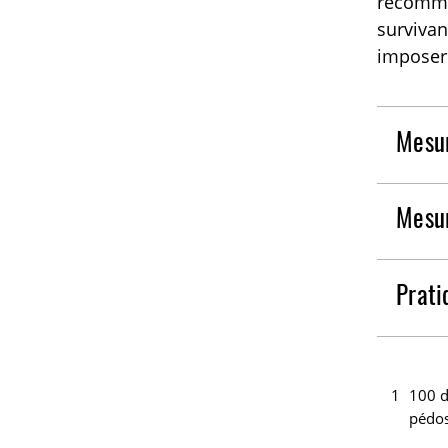
recomman
survivan
imposer
Mesur
Mesur
Prati
1
100 d
pédo