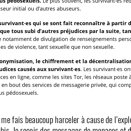
us pédosexuels.
Le plus souvent, les survivant·es re
useur initial ou d’autres abuseurs.
survivant·es qui se sont fait reconnaître à partir
que tous subi d’autres préjudices par la suite, ta
e notamment de divulgation de renseignements person
es de violence, tant sexuelle que non sexuelle.
onymisation, le chiffrement et la décentralisatio
udices causés aux survivant·es
. Les survivant·es o
ices en ligne, comme les sites Tor, les réseaux poste 
 en bout des services de messagerie privée, qui co
us pédosexuels.
 me fais beaucoup harceler à cause de l’explo
bis. Je reçois des messages de menaces et de