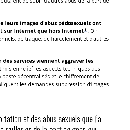
doutaient de subir d’autres abus de la part de
 de leurs images d’abus pédosexuels ont
3
nt sur Internet que hors Internet
. On
nels, de traque, de harcèlement et d’autres
n des services viennent aggraver les
nt mis en relief les aspects techniques des
à poste décentralisés et le chiffrement de
mpliquent les demandes suppression d’images
itation et des abus sexuels que j’ai
 railleries de la part de gens qui