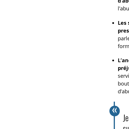
d’ab
l’ab
Les 
pres
parl
form
L’an
préj
serv
bout
d’ab
Je
su