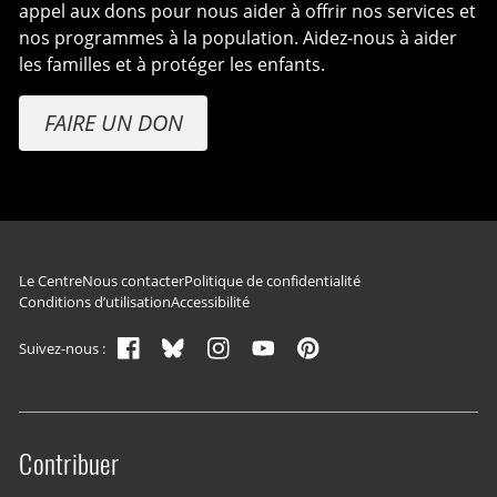
appel aux dons pour nous aider à offrir nos services et
nos programmes à la population. Aidez-nous à aider
les familles et à protéger les enfants.
FAIRE UN DON
Navigation du pied de page
Le Centre
Nous contacter
Politique de confidentialité
Conditions d’utilisation
Accessibilité
Suivez-nous :
Contribuer
Site menu