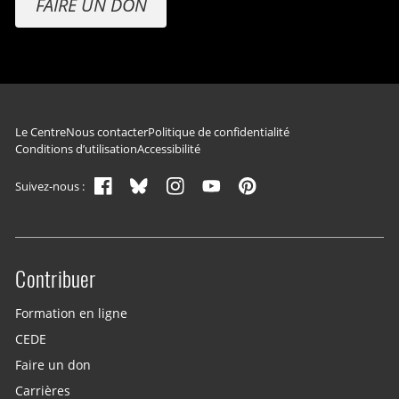
FAIRE UN DON
Navigation du pied de page
Le Centre
Nous contacter
Politique de confidentialité
Conditions d’utilisation
Accessibilité
Suivez-nous :
Contribuer
Site menu
Formation en ligne
CEDE
Faire un don
Carrières