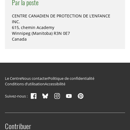
Par la poste
CENTRE CANADIEN DE PROTECTION DE L’ENFANCE
INC.
615, chemin Academy
Winnipeg (Manitoba) R3N 0E7
Canada
Navigation du pied de page
Le Centre
Nous contacter
Politique de confidentialité
Conditions d’utilisation
Accessibilité
Suivez-nous :
Contribuer
Site menu