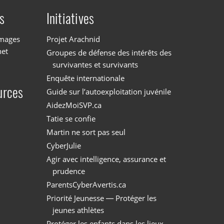
s
Initiatives
images
Projet Arachnid
net
Groupes de défense des intérêts des
survivantes et survivants
Enquête internationale
urces
Guide sur l’autoexploitation juvénile
AidezMoiSVP.ca
Tatie se confie
Martin ne sort pas seul
CyberJulie
Agir avec intelligence, assurance et
prudence
ParentsCyberAvertis.ca
Priorité Jeunesse — Protéger les
jeunes athlètes
Protéger les enfants dans les lieux