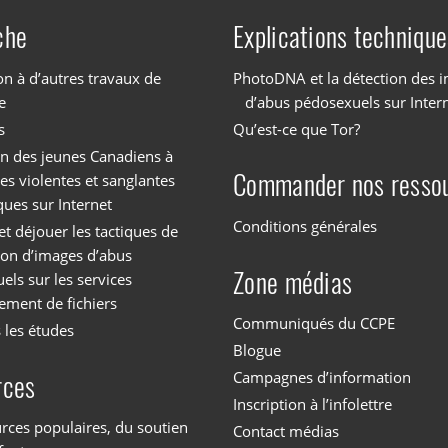
che
Explications technique
on à d’autres travaux de
PhotoDNA et la détection des 
e
d’abus pédosexuels sur Inter
s
Qu’est-ce que Tor?
on des jeunes Canadiens à
Commander nos resso
es violentes et sanglantes
ques sur Internet
Conditions générales
et déjouer les tactiques de
tion d’images d’abus
Zone médias
els sur les services
ement de fichiers
Communiqués du CCPE
 les études
Blogue
Campagnes d’information
rces
Inscription à l’infolettre
rces populaires, du soutien
Contact médias