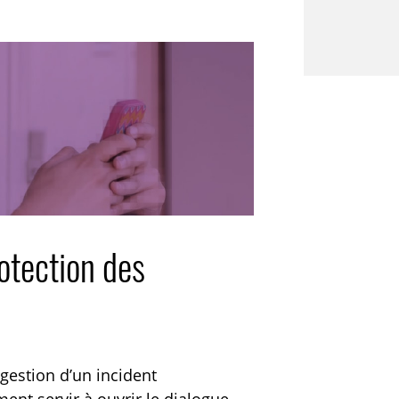
rotection des
 gestion d’un incident
ment servir à ouvrir le dialogue