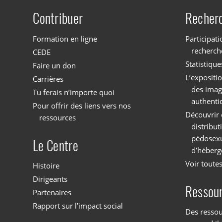
Contribuer
Recher
Site menu
Formation en ligne
Participati
recherch
CEDE
Statistique
Faire un don
L’expositi
Carrières
des imag
Tu ferais n’importe quoi
authenti
Pour offrir des liens vers nos
Découvrir 
ressources
distribu
pédosexu
Le Centre
d’héberg
Voir toutes
Histoire
Dirigeants
Ressou
Partenaires
Rapport sur l’impact social
Des ressou