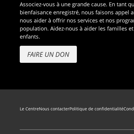
Associez-vous à une grande cause. En tant q
bienfaisance enregistré, nous faisons appel 
nous aider à offrir nos services et nos prog
population. Aidez-nous à aider les familles et
enfants.
FAIRE UN DON
Navigation du pied de page
Le Centre
Nous contacter
Politique de confidentialité
Condi