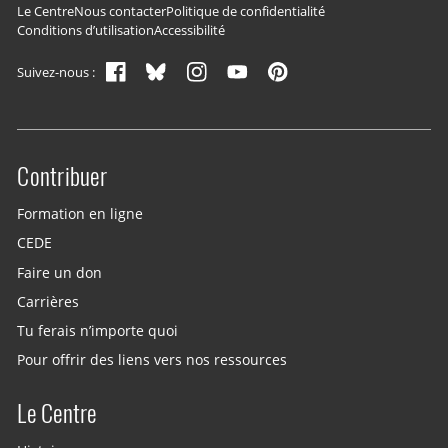
Navigation du pied de page
Le Centre
Nous contacter
Politique de confidentialité
Conditions d’utilisation
Accessibilité
Suivez-nous :
Contribuer
Site menu
Formation en ligne
CEDE
Faire un don
Carrières
Tu ferais n’importe quoi
Pour offrir des liens vers nos ressources
Le Centre