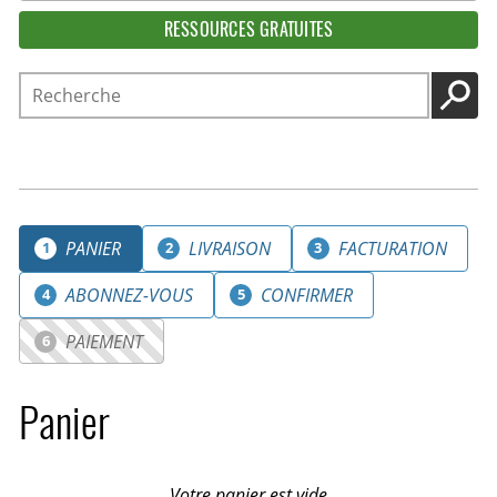
RESSOURCES GRATUITES
Recherche
LANC
PANIER
LIVRAISON
FACTURATION
1
2
3
ABONNEZ-VOUS
CONFIRMER
4
5
PAIEMENT
6
Panier
Votre panier est vide