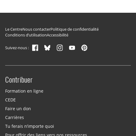
Navigation du pied de page
Le Centre
Nous contacter
Politique de confidentialité
Conditions d’utilisation
Accessibilité
Suivez-nous :
Contribuer
Site menu
Formation en ligne
CEDE
Faire un don
Carrières
Tu ferais n’importe quoi
Pour offrir des liens vers nos ressources