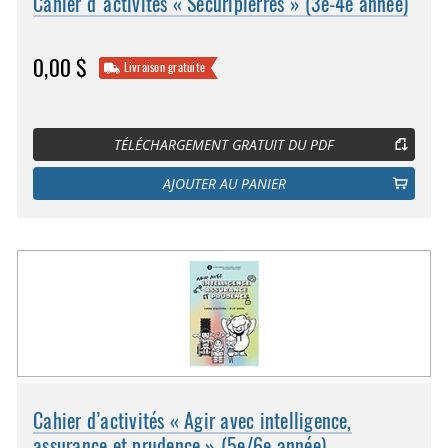
Cahier d'activités « Sécuripierres » (3e-4e année)
0,00 $
Livraison gratuite
TÉLÉCHARGEMENT GRATUIT DU PDF
AJOUTER AU PANIER
Cahier d’activités « Agir avec intelligence,
assurance et prudence » (5e/6e année)