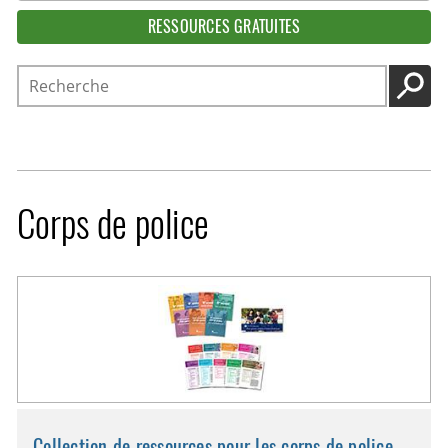
RESSOURCES GRATUITES
Recherche
LANC
Corps de police
Collection de ressources pour les corps de police