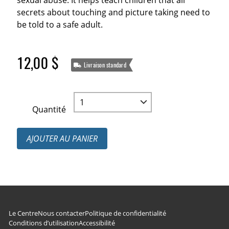
sexual abuse. It helps teach children that all
secrets about touching and picture taking need to
be told to a safe adult.
12,00 $
Livraison standard
Quantité
AJOUTER AU PANIER
Navigation du pied de page
Le Centre
Nous contacter
Politique de confidentialité
Conditions d’utilisation
Accessibilité