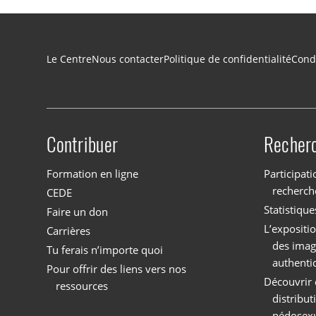
Navigation du pied de page
Le Centre
Nous contacter
Politique de confidentialité
Condi
Contribuer
Recher
Site menu
Formation en ligne
Participati
recherch
CEDE
Statistique
Faire un don
L’expositi
Carrières
des imag
Tu ferais n’importe quoi
authenti
Pour offrir des liens vers nos
Découvrir 
ressources
distribu
pédosexu