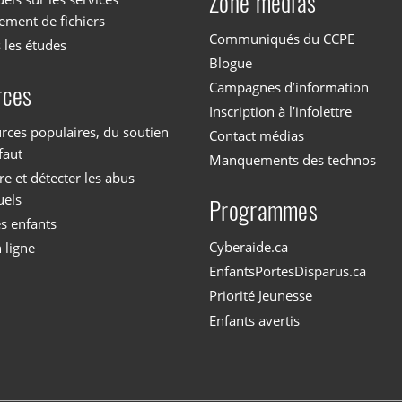
Zone médias
ement de fichiers
Communiqués du CCPE
 les études
Blogue
Campagnes d’information
rces
Inscription à l’infolettre
rces populaires, du soutien
Contact médias
faut
Manquements des technos
 et détecter les abus
uels
Programmes
es enfants
Cyberaide.ca
 ligne
EnfantsPortesDisparus.ca
Priorité Jeunesse
Enfants avertis