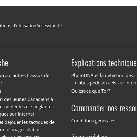
tions d’utilisation
Accessibilité
che
Explications technique
on à d’autres travaux de
PhotoDNA et la détection des 
e
d’abus pédosexuels sur Inter
s
Qu’est-ce que Tor?
on des jeunes Canadiens à
Commander nos resso
es violentes et sanglantes
ques sur Internet
Conditions générales
et déjouer les tactiques de
tion d’images d’abus
els sur les services