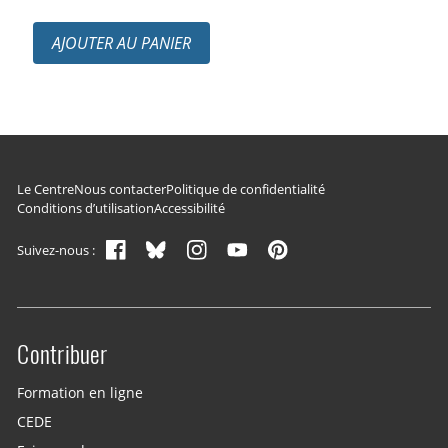
AJOUTER AU PANIER
Navigation du pied de page
Le Centre
Nous contacter
Politique de confidentialité
Conditions d’utilisation
Accessibilité
Suivez-nous :
Contribuer
Site menu
Formation en ligne
CEDE