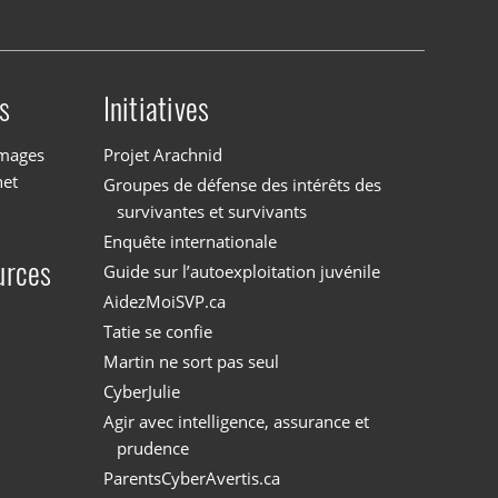
s
Initiatives
images
Projet Arachnid
net
Groupes de défense des intérêts des
survivantes et survivants
Enquête internationale
urces
Guide sur l’autoexploitation juvénile
AidezMoiSVP.ca
Tatie se confie
Martin ne sort pas seul
CyberJulie
Agir avec intelligence, assurance et
prudence
ParentsCyberAvertis.ca