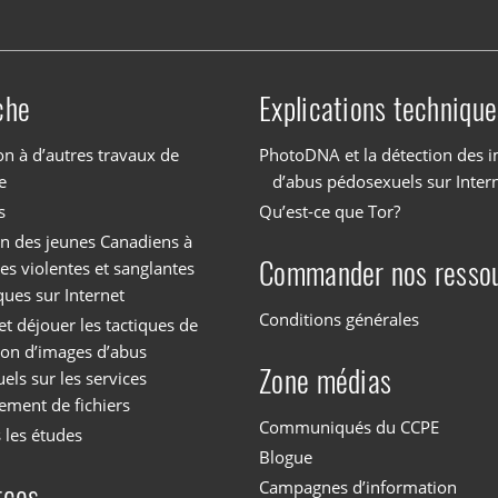
che
Explications technique
on à d’autres travaux de
PhotoDNA et la détection des 
e
d’abus pédosexuels sur Inter
s
Qu’est-ce que Tor?
on des jeunes Canadiens à
Commander nos resso
es violentes et sanglantes
ques sur Internet
Conditions générales
et déjouer les tactiques de
tion d’images d’abus
Zone médias
els sur les services
ement de fichiers
Communiqués du CCPE
 les études
Blogue
Campagnes d’information
rces