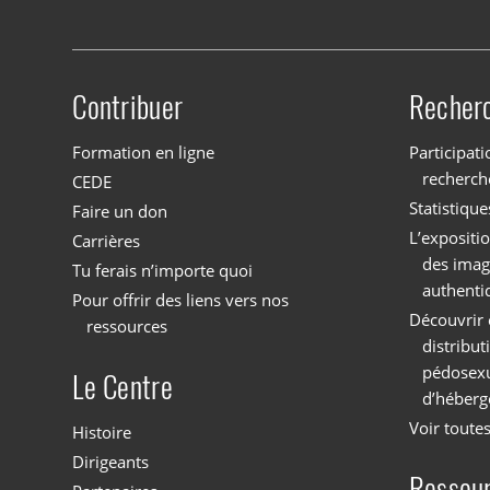
Contribuer
Recher
Site menu
Formation en ligne
Participati
recherch
CEDE
Statistique
Faire un don
L’expositi
Carrières
des imag
Tu ferais n’importe quoi
authenti
Pour offrir des liens vers nos
Découvrir 
ressources
distribu
pédosexu
Le Centre
d’héberg
Voir toutes
Histoire
Dirigeants
Ressou